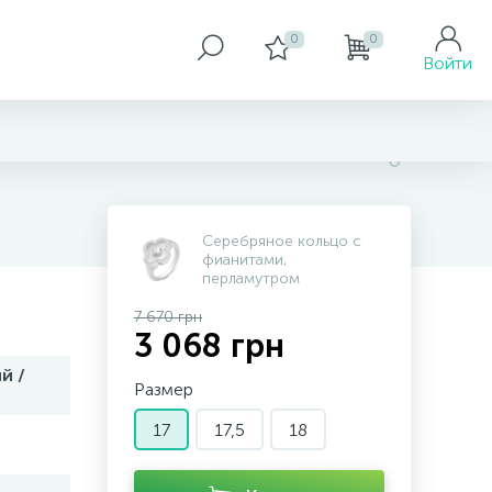
0
0
Войти
Серебряное кольцо с
фианитами,
перламутром
7 670 грн
3 068 грн
й /
Размер
17
17,5
18