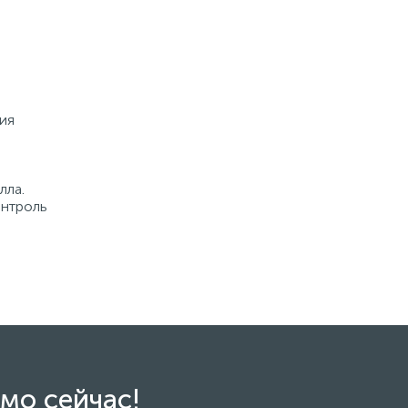
ия
лла.
онтроль
мо сейчас!