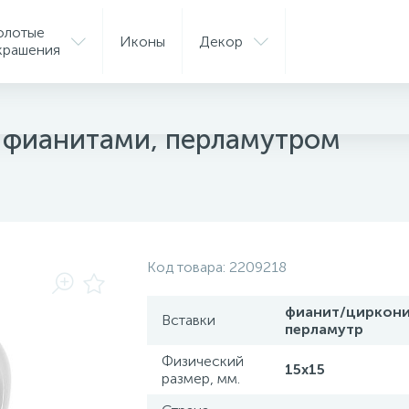
олотые
Иконы
Декор
крашения
ые кольца
с фианитами, перламутром
Код товара:
2209218
фианит/циркони
Вставки
перламутр
Физический
15х15
размер, мм.