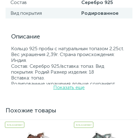
Состав
Серебро 925
Вид покрытия
Родированное
Описание
Кольцо 925 пробы с натуральным топазом 2.25ct.
Вес украшения 2,39г. Страна происхождения:
Индия.
Состав: Серебро 925/вставка: топаз. Вид
покрытия: Родий Размер изделия: 18
Вставка: топаз.
Родированные украшения дольше сохраняют
Показать еще
свое первоначальное состояние, а именно цвет и
блеск металла. Все ювелирные изделия
представленные на нашем сайте прошли
внутренний контроль качества, а также контроль
Похожие товары
государственной пробирной службой Украины, на
всех изделиях стоит соответствующая проба. К
каждому ювелирному украшению прилагаются
Есть комплект
Есть комплект
бирка с указанием всех параметров.*Цвета
изделий на сайте могут незначительно отличаться