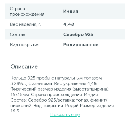
Страна
Индия
происхождения
Вес изделия, г.
4,48
Состав
Серебро 925
Вид покрытия
Родированное
Описание
Кольцо 925 пробы с натуральным топазом
3.289ct, фианитами. Вес украшения 4,48г.
Физический размер изделия (высота*ширина):
15х15мм. Страна происхождения: Индия.
Состав: Серебро 925/вставка: топаз, фианит/
цирконий. Вид покрытия: Родий Размер изделия:
18,5
Показать еще
Вставка: топаз, фианит/цирконий.
Родированные украшения дольше сохраняют
свое первоначальное состояние, а именно цвет и