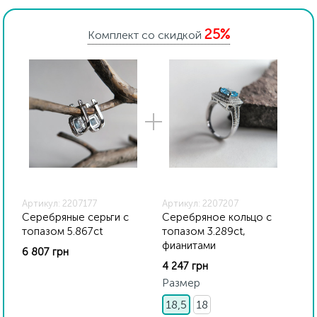
блеск металла. Все ювелирные изделия
представленные на нашем сайте прошли
25%
внутренний контроль качества, а также контроль
Комплект со скидкой
государственной пробирной службой Украины, на
всех изделиях стоит соответствующая проба. К
каждому ювелирному украшению прилагаются
бирка с указанием всех параметров.*Цвета
изделий на сайте могут незначительно отличаться
от реальных из-за особенностей цветопередачи
экрана
Артикул: 2207177
Артикул: 2207207
Серебряные серьги с
Серебряное кольцо с
топазом 5.867ct
топазом 3.289ct,
фианитами
6 807 грн
4 247 грн
Размер
18,5
18