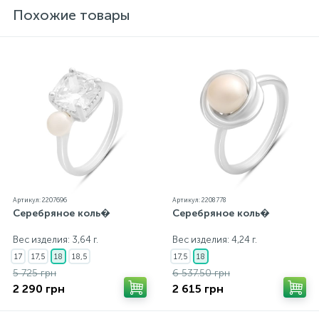
блеск металла. Все ювелирные изделия
Похожие товары
представленные на нашем сайте прошли
внутренний контроль качества, а также контроль
государственной пробирной службой Украины, на
всех изделиях стоит соответствующая проба. К
каждому ювелирному украшению прилагаются
бирка с указанием всех параметров.*Цвета
изделий на сайте могут незначительно отличаться
от реальных из-за особенностей цветопередачи
экрана
Артикул: 2207696
Артикул: 2208778
Серебряное коль�
Серебряное коль�
Вес изделия: 3,64 г.
Вес изделия: 4,24 г.
17
17,5
18
18,5
17,5
18
5 725 грн
6 537.50 грн
2 290 грн
2 615 грн