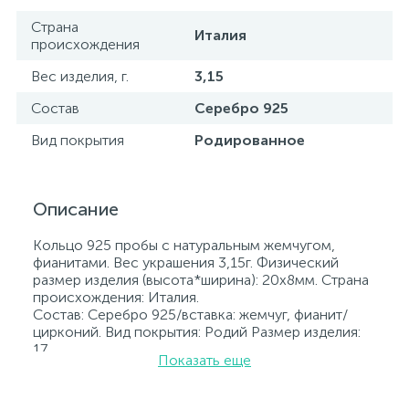
Страна
Италия
происхождения
Вес изделия, г.
3,15
Состав
Серебро 925
Вид покрытия
Родированное
Описание
Кольцо 925 пробы с натуральным жемчугом,
фианитами. Вес украшения 3,15г. Физический
размер изделия (высота*ширина): 20х8мм. Страна
происхождения: Италия.
Состав: Серебро 925/вставка: жемчуг, фианит/
цирконий. Вид покрытия: Родий Размер изделия:
17
Показать еще
Вставка: жемчуг, фианит/цирконий.
Родированные украшения дольше сохраняют
свое первоначальное состояние, а именно цвет и