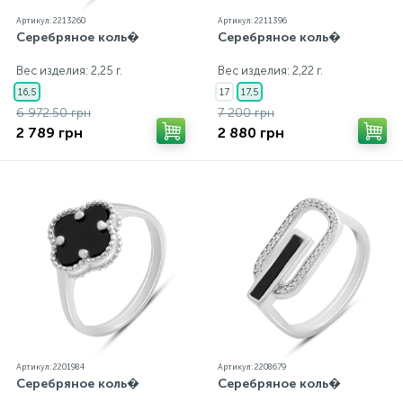
Артикул: 2213260
Артикул: 2211396
Серебряное коль�
Серебряное коль�
Золотые серьги
Серебряные колье
Вес изделия: 2,25 г.
Вес изделия: 2,22 г.
102
16,5
17
17,5
Золотые цепи
Серебряные цепочки
6 972.50 грн
7 200 грн
2 789 грн
2 880 грн
Серебряные аксессуары
Серебряные сувениры
Артикул: 2201984
Артикул: 2208679
Серебряное коль�
Серебряное коль�