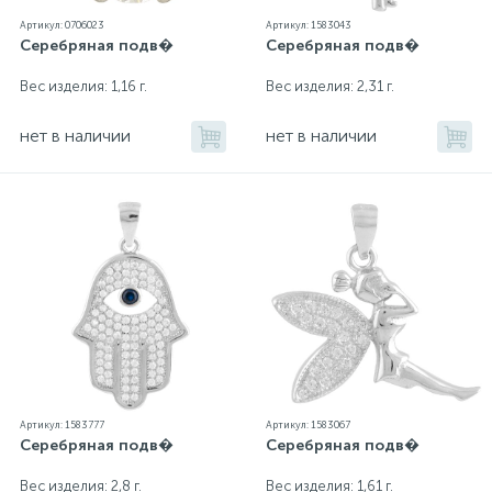
Артикул: 0706023
Артикул: 1583043
Серебряная подв�
Серебряная подв�
Золотые серьги
Серебряные колье
Вес изделия: 1,16 г.
Вес изделия: 2,31 г.
102
Золотые цепи
Серебряные цепочки
нет в наличии
нет в наличии
Серебряные аксессуары
Серебряные сувениры
Артикул: 1583777
Артикул: 1583067
Серебряная подв�
Серебряная подв�
Вес изделия: 2,8 г.
Вес изделия: 1,61 г.