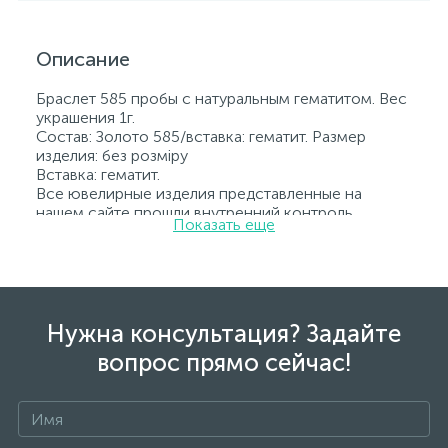
Описание
Браслет 585 пробы с натуральным гематитом. Вес
украшения 1г.
Состав: Золото 585/вставка: гематит. Размер
изделия: без розміру
Вставка: гематит.
Все ювелирные изделия представленные на
нашем сайте прошли внутренний контроль
Показать еще
качества, а также контроль государственной
пробирной службой Украины, на всех изделиях
стоит соответствующая проба. К каждому
ювелирному украшению прилагаются бирка с
указанием всех параметров.*Цвета изделий на
сайте могут незначительно отличаться от
Нужна консультация? Задайте
реальных из-за особенностей цветопередачи
вопрос прямо сейчас!
экрана