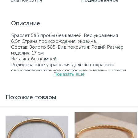
Описание
Браслет 585 пробы без камней. Вес украшения
6,5г. Страна происхождения: Украина.
Состав: Золото 585. Вид покрытия: Родий Размер
изделия: 17 см
Вставка: без камней.
Родированные украшения дольше сохраняют
свое первоначальное состояние, а именно цвет и
Показать еще
блеск металла. Все ювелирные изделия
представленные на нашем сайте прошли
внутренний контроль качества, а также контроль
государственной пробирной службой Украины, на
Похожие товары
всех изделиях стоит соответствующая проба. К
каждому ювелирному украшению прилагаются
бирка с указанием всех параметров.*Цвета
изделий на сайте могут незначительно отличаться
от реальных из-за особенностей цветопередачи
экрана