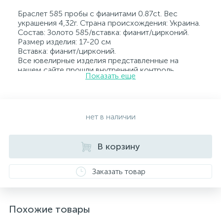
Браслет 585 пробы с фианитами 0.87ct. Вес
украшения 4,32г. Страна происхождения: Украина.
Состав: Золото 585/вставка: фианит/цирконий.
Размер изделия: 17-20 см
Вставка: фианит/цирконий.
Все ювелирные изделия представленные на
нашем сайте прошли внутренний контроль
Показать еще
качества, а также контроль государственной
пробирной службой Украины, на всех изделиях
стоит соответствующая проба. К каждому
ювелирному украшению прилагаются бирка с
указанием всех параметров.*Цвета изделий на
нет в наличии
сайте могут незначительно отличаться от
реальных из-за особенностей цветопередачи
экрана
В корзину
Заказать товар
Похожие товары