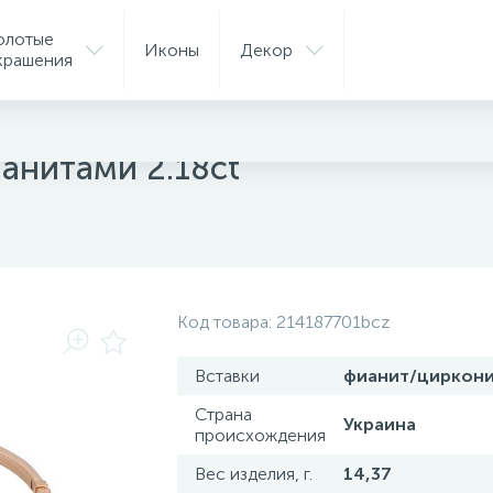
олотые
Иконы
Декор
крашения
слеты
ианитами 2.18ct
Код товара:
214187701bcz
Вставки
фианит/циркон
Страна
Украина
происхождения
Вес изделия, г.
14,37