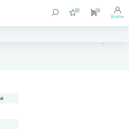
0
0
Войти
125 764 грн
ий
Размер
18 см