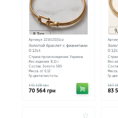
Артикул: 221613101cz
Артик
Золотой браслет с фианитами
Золо
0.12ct
0.12c
Страна происхождения: Украина
Стран
Вес изделия: 8,11 г.
Вес из
Состав: Золото 585
Соста
Масса, ct:
0,12
Масса,
Гр.цвета/чистоты:
Гр.цв
141 128 грн
167 1
70 564 грн
83 