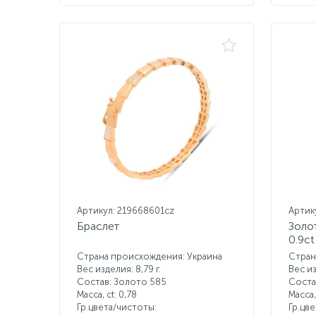
Артикул: 219668601cz
Артик
Браслет
Золо
0.9ct
Страна происхождения: Украина
Стран
Вес изделия: 8,79 г.
Вес из
Состав: Золото 585
Соста
Масса, ct:
0,78
Масса,
Гр.цвета/чистоты:
Гр.цв