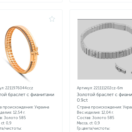
ул: 2211976044ccz
Артикул: 221111202cz-6m
той браслет с фианитами
Золотой браслет с фиан
0.9ct
а происхождения: Украина
Страна происхождения: Укра
делия: 12,54 г.
Вес изделия: 12,04 г.
в: Золото 585
Состав: Золото 585
 ct:
0,9
Масса, ct:
0,9
ета/чистоты:
Гр.цвета/чистоты: