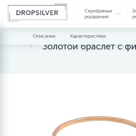
Серебряные
З
украшения
у
Описание
Характеристики
Главная
Золотые украшения
Золотые бра
Золотой браслет с ф