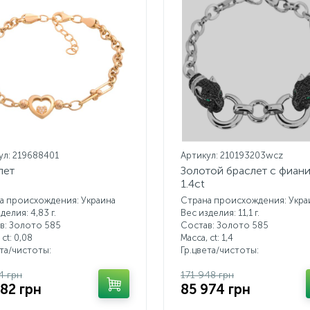
ул: 219688401
Артикул: 210193203wcz
лет
Золотой браслет с фиан
1.4ct
а происхождения: Украина
Страна происхождения: Укра
делия: 4,83 г.
Вес изделия: 11,1 г.
в: Золото 585
Состав: Золото 585
 ct:
0,08
Масса, ct:
1,4
ета/чистоты:
Гр.цвета/чистоты:
4 грн
171 948 грн
282 грн
85 974 грн