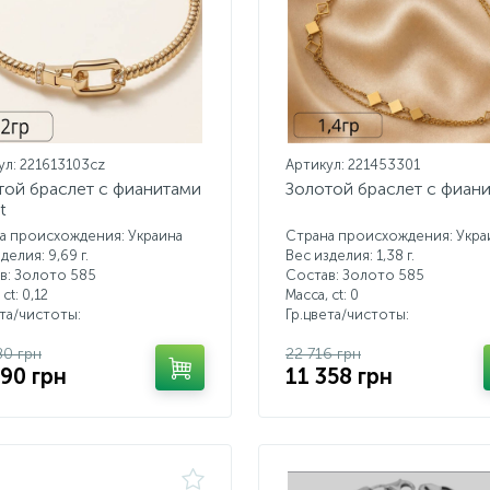
ул: 221613103cz
Артикул: 221453301
той браслет с фианитами
Золотой браслет с фиан
t
а происхождения: Украина
Страна происхождения: Укра
делия: 9,69 г.
Вес изделия: 1,38 г.
в: Золото 585
Состав: Золото 585
 ct:
0,12
Масса, ct:
0
ета/чистоты:
Гр.цвета/чистоты:
80 грн
22 716 грн
590 грн
11 358 грн