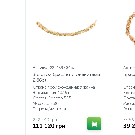
Артикул: 220159504cz
Артик
Золотой браслет с фианитами
Брас
2.86ct
Страна происхождения: Украина
Стран
Вес изделия: 13,15 г.
Вес из
Состав: Золото 585
Соста
Масса, ct:
2,86
Масса,
Гр.цвета/чистоты:
Гр.цв
222 240 грн
78 56
111 120 грн
39 