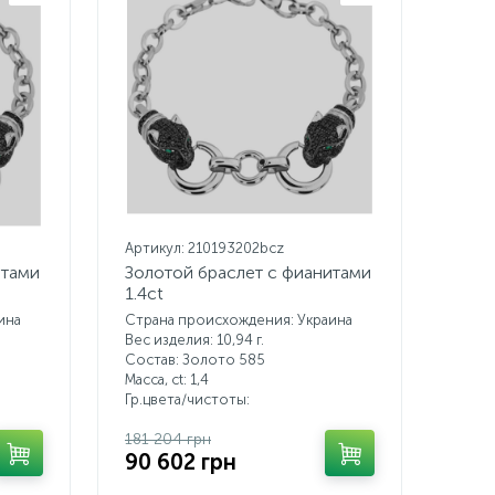
Артикул: 210193202bcz
итами
Золотой браслет с фианитами
1.4ct
ина
Страна происхождения: Украина
Вес изделия: 10,94 г.
Состав: Золото 585
Масса, ct:
1,4
Гр.цвета/чистоты:
181 204 грн
90 602 грн