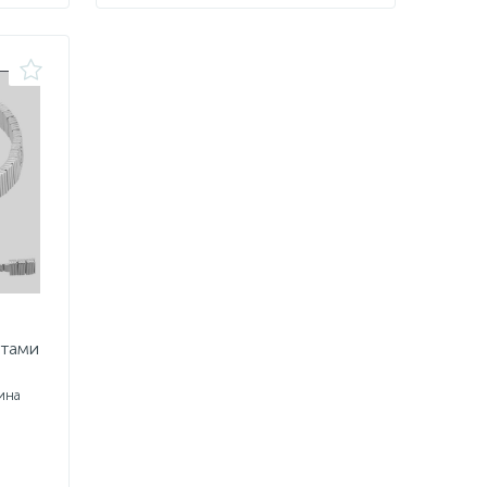
итами
ина