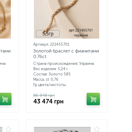
Артикул: 221455701
итами
Золотой браслет с фианитами
0.76ct
ина
Страна происхождения: Украина
Вес изделия: 5,24 г.
Состав: Золото 585
Масса, ct:
0,76
Гр.цвета/чистоты:
86 948 грн
43 474 грн