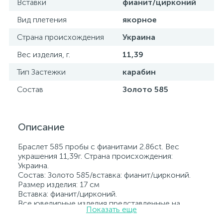
Вставки
фианит/цирконий
Вид плетения
якорное
Страна происхождения
Украина
Вес изделия, г.
11,39
Тип Застежки
карабин
Состав
Золото 585
Описание
Браслет 585 пробы с фианитами 2.86ct. Вес
украшения 11,39г. Страна происхождения:
Украина.
Состав: Золото 585/вставка: фианит/цирконий.
Размер изделия: 17 см
Вставка: фианит/цирконий.
Все ювелирные изделия представленные на
Показать еще
нашем сайте прошли внутренний контроль
качества, а также контроль государственной