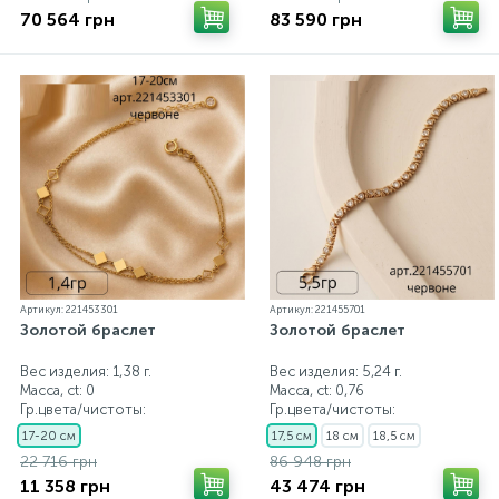
70 564 грн
83 590 грн
Артикул: 221453301
Артикул: 221455701
Золотой браслет
Золотой браслет
Вес изделия: 1,38 г.
Вес изделия: 5,24 г.
Масса, ct:
0
Масса, ct:
0,76
Гр.цвета/чистоты:
Гр.цвета/чистоты:
17-20 см
17,5 см
18 см
18,5 см
22 716 грн
86 948 грн
11 358 грн
43 474 грн