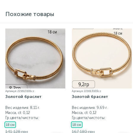
пробирной службой Украины, на всех изделиях
стоит соответствующая проба. К каждому
Похожие товары
ювелирному украшению прилагаются бирка с
указанием всех параметров.*Цвета изделий на
сайте могут незначительно отличаться от
реальных из-за особенностей цветопередачи
экрана
Артикул: 221613101cz
Артикул: 221613103cz
Золотой браслет
Золотой браслет
Вес изделия: 8,11 г.
Вес изделия: 9,69 г.
Масса, ct:
0,12
Масса, ct:
0,12
Гр.цвета/чистоты:
Гр.цвета/чистоты:
18 см
18 см
141 128 грн
167 180 грн