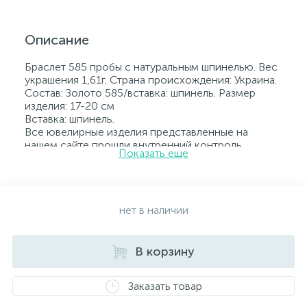
Описание
Браслет 585 пробы с натуральным шпинелью. Вес
украшения 1,61г. Страна происхождения: Украина.
Состав: Золото 585/вставка: шпинель. Размер
изделия: 17-20 см
Вставка: шпинель.
Все ювелирные изделия представленные на
нашем сайте прошли внутренний контроль
Показать еще
качества, а также контроль государственной
пробирной службой Украины, на всех изделиях
стоит соответствующая проба. К каждому
ювелирному украшению прилагаются бирка с
указанием всех параметров.*Цвета изделий на
нет в наличии
сайте могут незначительно отличаться от
реальных из-за особенностей цветопередачи
экрана
В корзину
Заказать товар