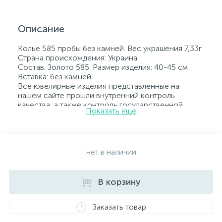
Описание
Колье 585 пробы без камней. Вес украшения 7,33г.
Страна происхождения: Украина.
Состав: Золото 585. Размер изделия: 40-45 см
Вставка: без камней.
Все ювелирные изделия представленные на
нашем сайте прошли внутренний контроль
качества, а также контроль государственной
Показать еще
пробирной службой Украины, на всех изделиях
стоит соответствующая проба. К каждому
ювелирному украшению прилагаются бирка с
указанием всех параметров.*Цвета изделий на
сайте могут незначительно отличаться от
нет в наличии
реальных из-за особенностей цветопередачи
экрана
В корзину
Заказать товар