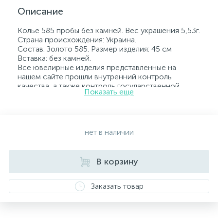
Описание
Колье 585 пробы без камней. Вес украшения 5,53г.
Страна происхождения: Украина.
Состав: Золото 585. Размер изделия: 45 см
Вставка: без камней.
Все ювелирные изделия представленные на
нашем сайте прошли внутренний контроль
качества, а также контроль государственной
Показать еще
пробирной службой Украины, на всех изделиях
стоит соответствующая проба. К каждому
ювелирному украшению прилагаются бирка с
указанием всех параметров.*Цвета изделий на
сайте могут незначительно отличаться от
нет в наличии
реальных из-за особенностей цветопередачи
экрана
В корзину
Заказать товар