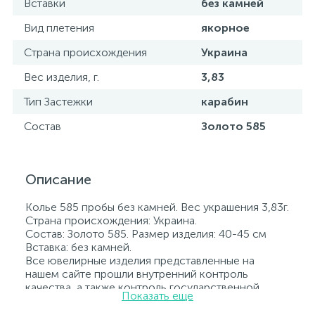
Вставки
без камней
Вид плетения
якорное
Страна происхождения
Украина
Вес изделия, г.
3,83
Тип Застежки
карабин
Состав
Золото 585
Описание
Колье 585 пробы без камней. Вес украшения 3,83г.
Страна происхождения: Украина.
Состав: Золото 585. Размер изделия: 40-45 см
Вставка: без камней.
Все ювелирные изделия представленные на
нашем сайте прошли внутренний контроль
качества, а также контроль государственной
Показать еще
пробирной службой Украины, на всех изделиях
стоит соответствующая проба. К каждому