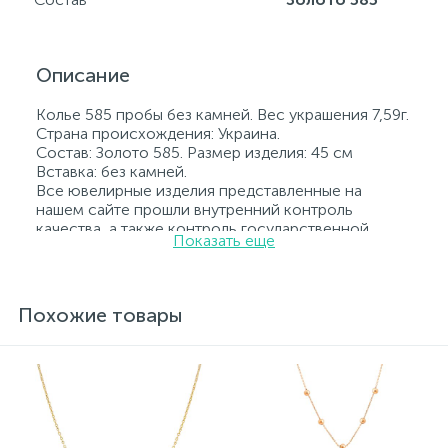
Описание
Колье 585 пробы без камней. Вес украшения 7,59г.
Страна происхождения: Украина.
Состав: Золото 585. Размер изделия: 45 см
Вставка: без камней.
Все ювелирные изделия представленные на
нашем сайте прошли внутренний контроль
качества, а также контроль государственной
Показать еще
пробирной службой Украины, на всех изделиях
стоит соответствующая проба. К каждому
ювелирному украшению прилагаются бирка с
указанием всех параметров.*Цвета изделий на
Похожие товары
сайте могут незначительно отличаться от
реальных из-за особенностей цветопередачи
экрана