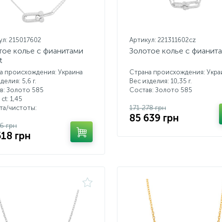
ул: 215017602
Артикул: 221311602cz
тое колье с фианитами
Золотое колье с фианит
t
а происхождения: Украина
Страна происхождения: Укра
делия: 5,6 г.
Вес изделия: 10,35 г.
в: Золото 585
Состав: Золото 585
 ct:
1,45
171 278 грн
ета/чистоты:
85 639 грн
6 грн
518 грн