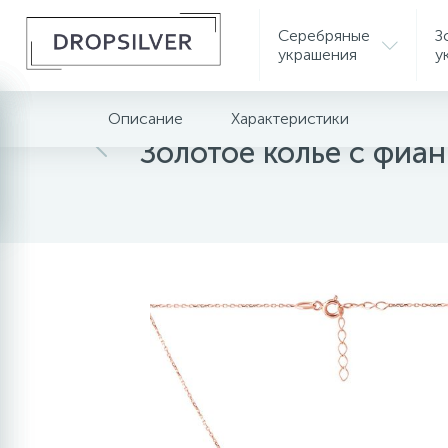
Серебряные
З
украшения
у
Описание
Характеристики
Главная
Золотые украшения
Золотые коль
Золотое колье с фиа