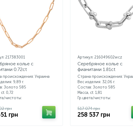
ул: 217383001
Артикул: 216049602wcz
бряное колье с
Серебряное колье с
итами 0.72ct
фианитами 1.81ct
а происхождения: Украина
Страна происхождения: Укра
делия: 9,89 г.
Вес изделия: 32,06 г.
в: Золото 585
Состав: Золото 585
 ct:
0,72
Масса, ct:
1,81
ета/чистоты:
Гр.цвета/чистоты:
02 грн
517 074 грн
651 грн
258 537 грн