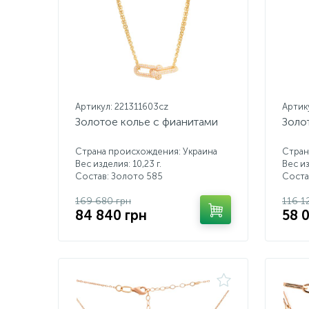
Артикул: 221311603cz
Артик
Золотое колье с фианитами
Золо
Страна происхождения: Украина
Стран
Вес изделия: 10,23 г.
Вес из
Состав: Золото 585
Соста
169 680 грн
116 1
84 840 грн
58 