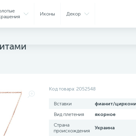
олотые
Иконы
Декор
крашения
е
нитами
Код товара:
2052548
Вставки
фианит/циркон
Вид плетения
якорное
Страна
Украина
происхождения