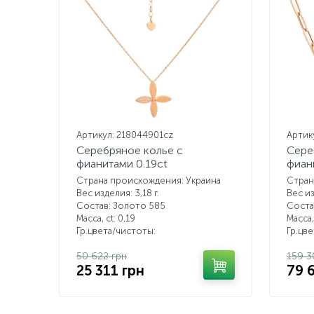
Артикул: 218044901cz
Артик
Серебряное колье с
Сере
фианитами 0.19ct
фиан
Страна происхождения: Украина
Стран
Вес изделия: 3,18 г.
Вес из
Состав: Золото 585
Соста
Масса, ct:
0,19
Масса,
Гр.цвета/чистоты:
Гр.цв
50 622 грн
159 3
25 311 грн
79 