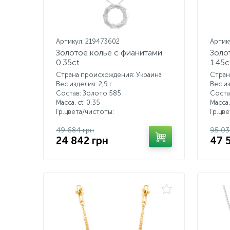
Артикул: 219473602
Артик
Золотое колье с фианитами
Золо
0.35ct
1.45c
Страна происхождения: Украина
Стран
Вес изделия: 2,9 г.
Вес из
Состав: Золото 585
Соста
Масса, ct:
0,35
Масса,
Гр.цвета/чистоты:
Гр.цв
49 684 грн
95 03
24 842 грн
47 