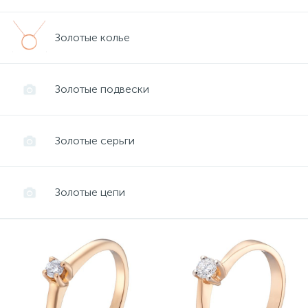
Золотые серьги
Серебряные колье
Золотые колье
102
Золотые цепи
Серебряные цепочки
Золотые подвески
Серебряные аксессуары
Золотые серьги
Серебряные сувениры
Золотые цепи