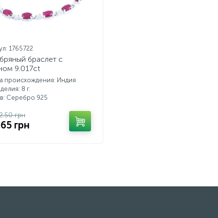
ул: 1765722
бряный браслет с
ном 9.017ct
а происхождения: Индия
делия: 8 г.
в: Серебро 925
2.50 грн
765 грн