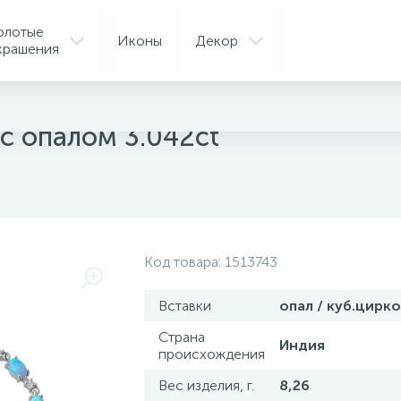
олотые
Иконы
Декор
крашения
ые браслеты
с опалом 3.042ct
Код товара:
1513743
Вставки
опал / куб.цирк
Страна
Индия
происхождения
Вес изделия, г.
8,26