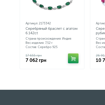
Артикул: 2173342
Артик
Серебряный браслет с агатом
Сере
6.142ct
руби
Страна происхождения: Индия
Стран
Вес изделия: 7,52 г.
Вес из
Состав: Серебро 925
Соста
17 655 грн
26 91
7 062 грн
10 