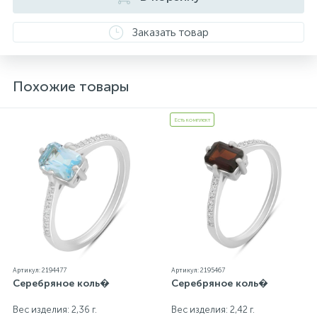
каждому ювелирному украшению прилагаются
бирка с указанием всех параметров.*Цвета
Заказать товар
изделий на сайте могут незначительно отличаться
от реальных из-за особенностей цветопередачи
экрана
Похожие товары
Есть комплект
Артикул: 2194477
Артикул: 2195467
Серебряное коль�
Серебряное коль�
Вес изделия: 2,36 г.
Вес изделия: 2,42 г.