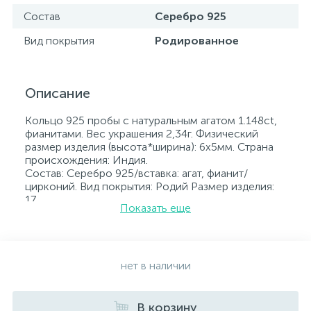
Состав
Серебро 925
Вид покрытия
Родированное
Описание
Кольцо 925 пробы с натуральным агатом 1.148ct,
фианитами. Вес украшения 2,34г. Физический
размер изделия (высота*ширина): 6х5мм. Страна
происхождения: Индия.
Состав: Серебро 925/вставка: агат, фианит/
цирконий. Вид покрытия: Родий Размер изделия:
17
Показать еще
Вставка: агат, фианит/цирконий.
Родированные украшения дольше сохраняют
свое первоначальное состояние, а именно цвет и
блеск металла. Все ювелирные изделия
представленные на нашем сайте прошли
нет в наличии
внутренний контроль качества, а также контроль
государственной пробирной службой Украины, на
всех изделиях стоит соответствующая проба. К
В корзину