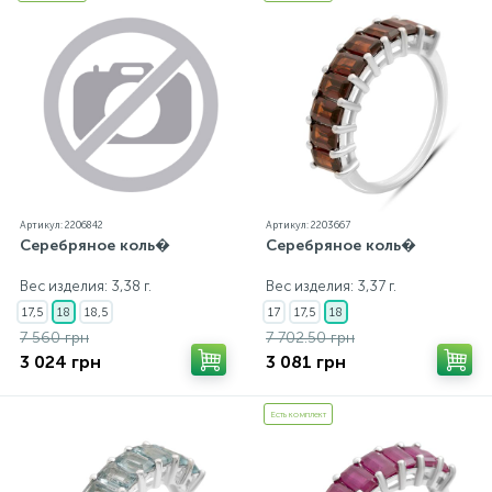
каждому ювелирному украшению прилагаются
бирка с указанием всех параметров.*Цвета
изделий на сайте могут незначительно отличаться
от реальных из-за особенностей цветопередачи
экрана
Артикул: 2206842
Артикул: 2203667
Серебряное коль�
Серебряное коль�
Вес изделия: 3,38 г.
Вес изделия: 3,37 г.
17,5
18
18,5
17
17,5
18
7 560 грн
7 702.50 грн
3 024 грн
3 081 грн
Есть комплект