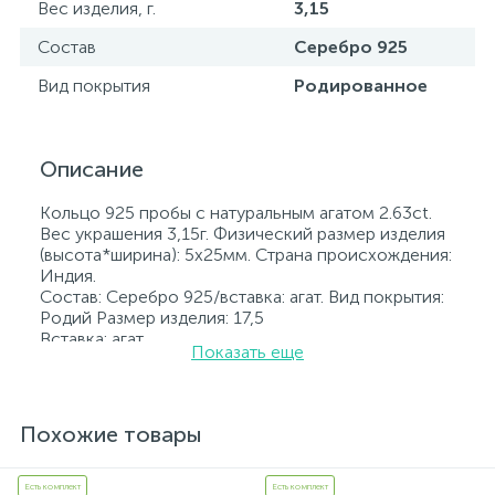
Вес изделия, г.
3,15
Состав
Серебро 925
Вид покрытия
Родированное
Описание
Кольцо 925 пробы с натуральным агатом 2.63ct.
Вес украшения 3,15г. Физический размер изделия
(высота*ширина): 5х25мм. Страна происхождения:
Индия.
Состав: Серебро 925/вставка: агат. Вид покрытия:
Родий Размер изделия: 17,5
Вставка: агат.
Показать еще
Родированные украшения дольше сохраняют
свое первоначальное состояние, а именно цвет и
блеск металла. Все ювелирные изделия
представленные на нашем сайте прошли
Похожие товары
внутренний контроль качества, а также контроль
государственной пробирной службой Украины, на
всех изделиях стоит соответствующая проба. К
Есть комплект
Есть комплект