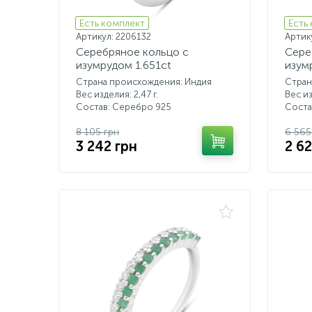
Есть комплект
Есть
Артикул: 2206132
Артик
Серебряное кольцо с
Сере
изумрудом 1.651ct
изум
Страна происхождения: Индия
Стран
Вес изделия: 2,47 г.
Вес из
Состав: Серебро 925
Соста
8 105 грн
6 565
3 242 грн
2 6