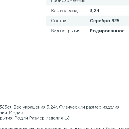
происхождения
Вес изделия, г.
3,24
Состав
Серебро 925
Вид покрытия
Родированное
85ct. Вес украшения 3,24г. Физический размер изделия
ния: Индия.
рытия: Родий Размер изделия: 18
ое первоначальное состояние, а именно цвет и блеск мета