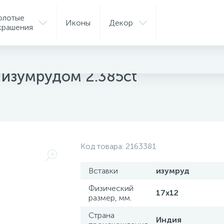
олотые
Иконы
Декор
крашения
ые кольца
 изумрудом 2.385ct
Код товара:
2163381
Вставки
изумруд
Физический
17х12
размер, мм.
Страна
Индия