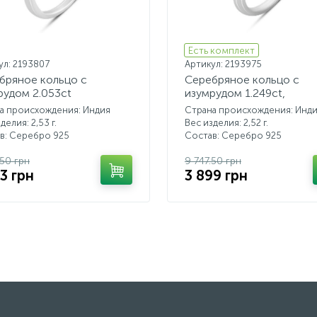
Есть комплект
ул: 2193807
Артикул: 2193975
бряное кольцо с
Серебряное кольцо с
рудом 2.053ct
изумрудом 1.249ct,
фианитами
а происхождения: Индия
Страна происхождения: Инд
делия: 2,53 г.
Вес изделия: 2,52 г.
в: Серебро 925
Состав: Серебро 925
.50 грн
9 747.50 грн
3 грн
3 899 грн