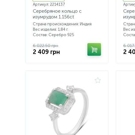
Артикул: 2214137
Артик
Серебряное кольцо с
Сере
изумрудом 1.156ct
изум
Страна происхождения: Индия
Стран
Вес изделия: 1,84 г.
Вес из
Состав: Серебро 925
Соста
6 022.50 грн
6 017
2 409 грн
2 4