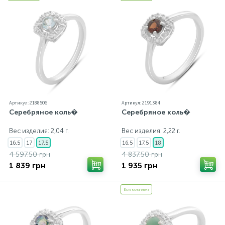
всех изделиях стоит соответствующая проба. К
каждому ювелирному украшению прилагаются
бирка с указанием всех параметров.*Цвета
изделий на сайте могут незначительно отличаться
от реальных из-за особенностей цветопередачи
экрана
Артикул: 2188506
Артикул: 2191384
Серебряное коль�
Серебряное коль�
Вес изделия: 2,04 г.
Вес изделия: 2,22 г.
16,5
17
17,5
16,5
17,5
18
4 597.50 грн
4 837.50 грн
1 839 грн
1 935 грн
Есть комплект