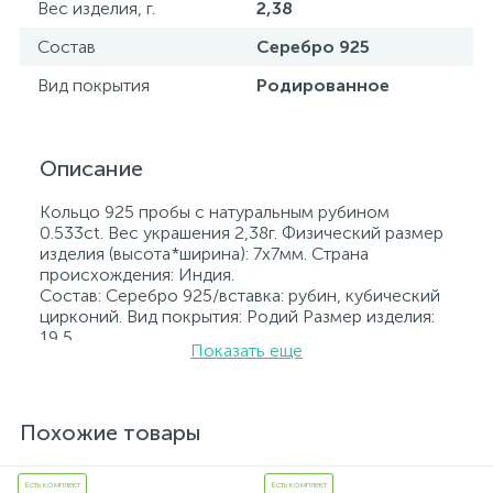
Вес изделия, г.
2,38
Состав
Серебро 925
Вид покрытия
Родированное
Описание
Кольцо 925 пробы с натуральным рубином
0.533ct. Вес украшения 2,38г. Физический размер
изделия (высота*ширина): 7х7мм. Страна
происхождения: Индия.
Состав: Серебро 925/вставка: рубин, кубический
цирконий. Вид покрытия: Родий Размер изделия:
19,5
Показать еще
Вставка: рубин, кубический цирконий.
Родированные украшения дольше сохраняют
свое первоначальное состояние, а именно цвет и
блеск металла. Все ювелирные изделия
Похожие товары
представленные на нашем сайте прошли
внутренний контроль качества, а также контроль
государственной пробирной службой Украины, на
Есть комплект
Есть комплект