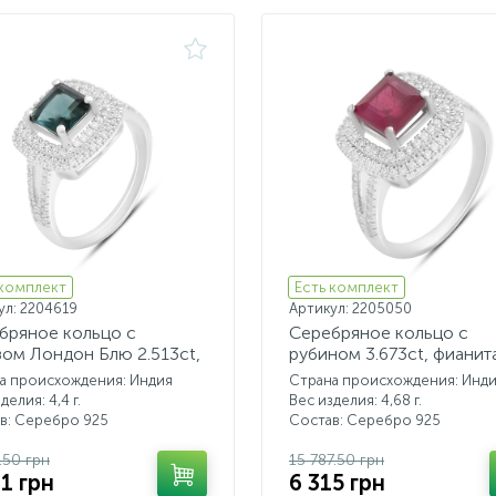
 комплект
Есть комплект
ул: 2204619
Артикул: 2205050
бряное кольцо с
Серебряное кольцо с
зом Лондон Блю 2.513ct,
рубином 3.673ct, фианит
итами
а происхождения: Индия
Страна происхождения: Инд
делия: 4,4 г.
Вес изделия: 4,68 г.
в: Серебро 925
Состав: Серебро 925
.50 грн
15 787.50 грн
01 грн
6 315 грн