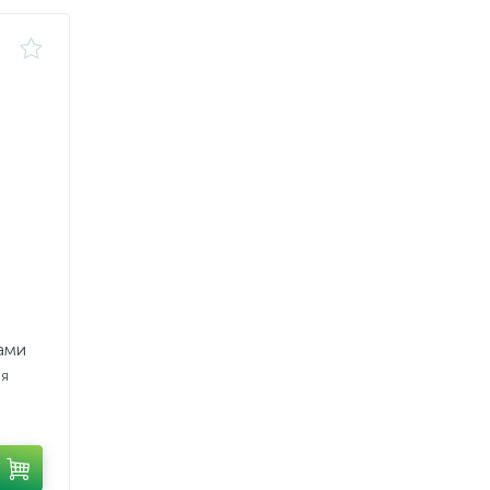
ами
ия