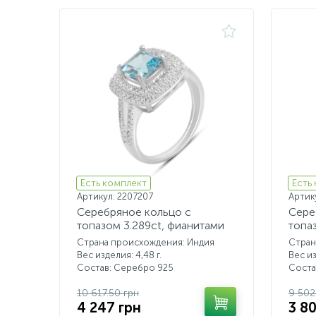
Есть комплект
Есть
Артикул: 2207207
Артик
Серебряное кольцо с
Сере
топазом 3.289ct, фианитами
топа
фиан
Страна происхождения: Индия
Стран
Вес изделия: 4,48 г.
Вес из
Состав: Серебро 925
Соста
10 617.50 грн
9 502
4 247 грн
3 8