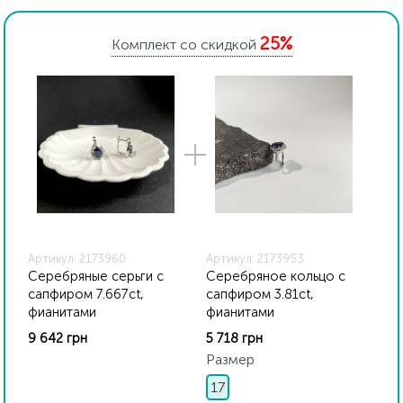
блеск металла. Все ювелирные изделия
представленные на нашем сайте прошли
25%
внутренний контроль качества, а также контроль
Комплект со скидкой
государственной пробирной службой Украины, на
всех изделиях стоит соответствующая проба. К
каждому ювелирному украшению прилагаются
бирка с указанием всех параметров.*Цвета
изделий на сайте могут незначительно отличаться
от реальных из-за особенностей цветопередачи
экрана
Артикул: 2173960
Артикул: 2173953
Серебряные серьги с
Серебряное кольцо с
сапфиром 7.667ct,
сапфиром 3.81ct,
фианитами
фианитами
9 642 грн
5 718 грн
Размер
17