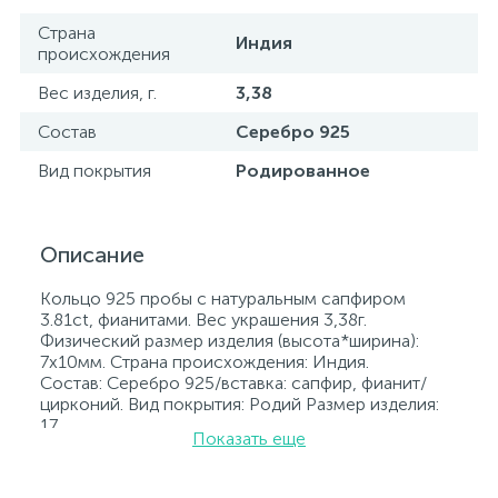
Страна
Индия
происхождения
Вес изделия, г.
3,38
Состав
Серебро 925
Вид покрытия
Родированное
Описание
Кольцо 925 пробы с натуральным сапфиром
3.81ct, фианитами. Вес украшения 3,38г.
Физический размер изделия (высота*ширина):
7х10мм. Страна происхождения: Индия.
Состав: Серебро 925/вставка: сапфир, фианит/
цирконий. Вид покрытия: Родий Размер изделия:
17
Показать еще
Вставка: сапфир, фианит/цирконий.
Родированные украшения дольше сохраняют
свое первоначальное состояние, а именно цвет и