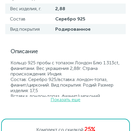
Вес изделия, г.
2,88
Состав
Серебро 925
Вид покрытия
Родированное
Описание
Кольцо 925 пробы с топазом Лондон Блю 1.313ct,
фианитами. Вес украшения 2,88г. Страна
происхождения: Индия.
Состав: Серебро 925/вставка: лондон-топаз,
фианит/цирконий. Вид покрытия: Родий Размер
изделия: 17,5
Вставка: лондон-топаз, фианит/цирконий.
Показать еще
Родированные украшения дольше сохраняют
свое первоначальное состояние, а именно цвет и
блеск металла. Все ювелирные изделия
представленные на нашем сайте прошли
внутренний контроль качества, а также контроль
25%
государственной пробирной службой Украины, на
Комплект со скидкой