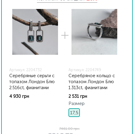
всех изделиях стоит соответствующая проба. К
каждому ювелирному украшению прилагаются
бирка с указанием всех параметров.*Цвета
изделий на сайте могут незначительно отличаться
от реальных из-за особенностей цветопередачи
экрана
Артикул: 2204732
Артикул: 2204749
Серебряные серьги с
Серебряное кольцо с
топазом Лондон Блю
топазом Лондон Блю
2.516ct, фианитами
1.313ct, фианитами
4 930 грн
2 531 грн
Размер
17,5
7461.00 грн