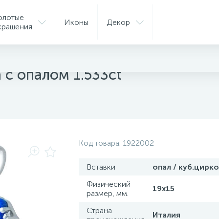
олотые
Иконы
Декор
крашения
ые подвески
 с опалом 1.533ct
Код товара:
1922002
Вставки
опал / куб.цирк
Физический
19х15
размер, мм.
Страна
Италия