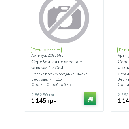
Есть комплект
Есть
Артикул: 2083580
Артик
Серебряная подвеска с
Сере
опалом 1.275ct
опал
Страна происхождения: Индия
Стран
Вес изделия: 1,13 г.
Вес из
Состав: Серебро 925
Соста
2 862.50 грн
2 862
1 145 грн
1 1