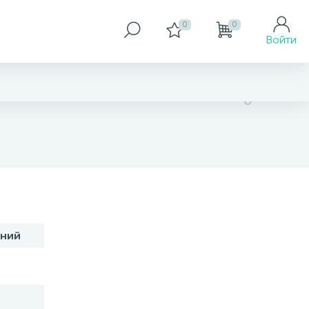
0
0
Войти
2 506 грн
оний
Купить