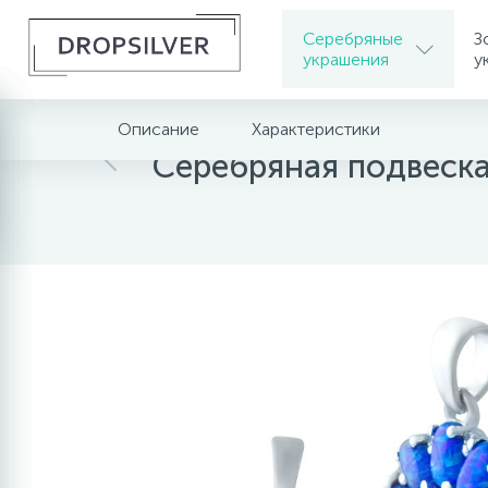
Серебряные
З
украшения
у
Описание
Характеристики
Главная
Серебряные украшения
Серебрян
Серебряная подвеска