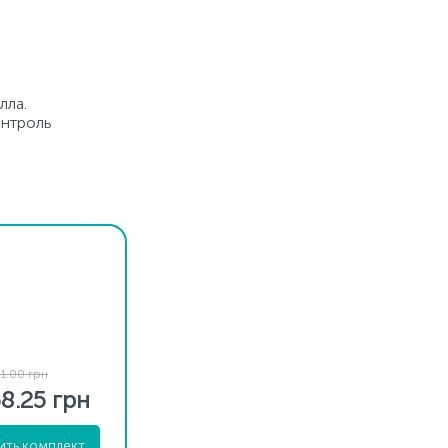
лла.
онтроль
1.00 грн
8.25 грн
ить комплект