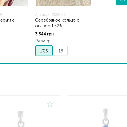
29
Артикул: 1922026
ерьги с
Серебряное кольцо с
опалом 1.523ct
3 344 грн
Размер
17,5
18