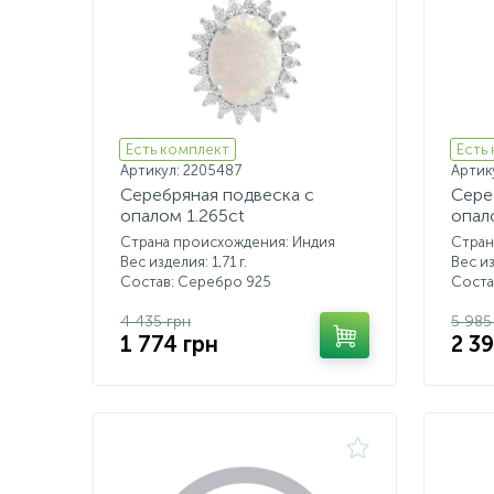
Есть комплект
Есть
Артикул: 2205487
Артик
Серебряная подвеска с
Сере
опалом 1.265ct
опал
Страна происхождения: Индия
Стран
Вес изделия: 1,71 г.
Вес из
Состав: Серебро 925
Соста
4 435 грн
5 985
1 774 грн
2 3