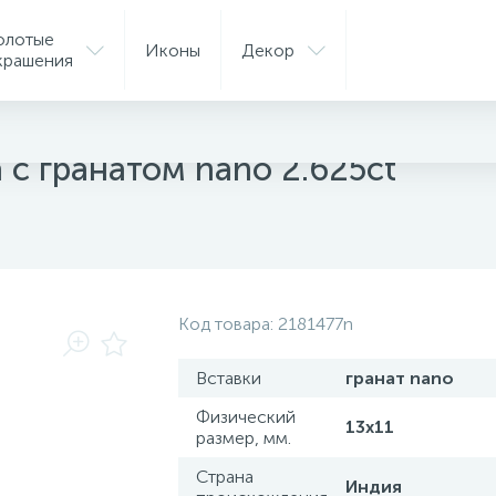
олотые
Иконы
Декор
крашения
ые подвески
 с гранатом nano 2.625ct
Код товара:
2181477n
Вставки
гранат nano
Физический
13х11
размер, мм.
Страна
Индия