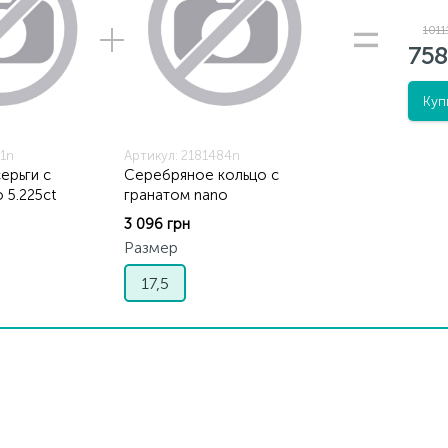
1011
758
Куп
91n
Артикул: 2181484n
ерьги с
Серебряное кольцо с
 5.225ct
гранатом nano
3 096 грн
Размер
17,5