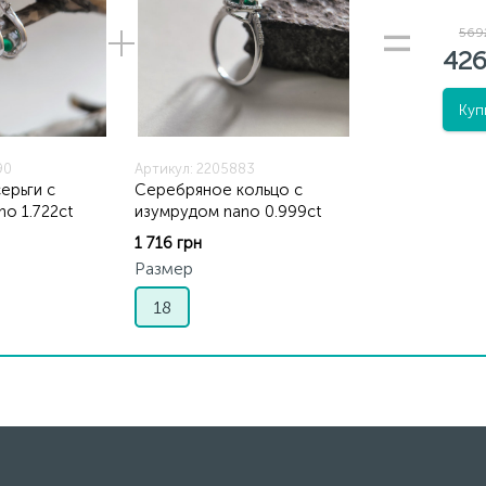
569
426
Куп
90
Артикул: 2205883
ерьги с
Серебряное кольцо с
o 1.722ct
изумрудом nano 0.999ct
1 716 грн
Размер
18