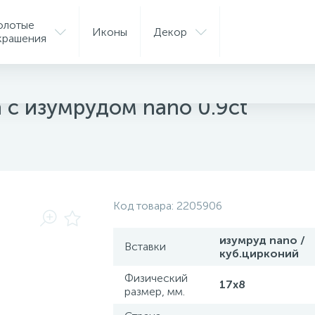
олотые
Иконы
Декор
крашения
ые подвески
 с изумрудом nano 0.9ct
Код товара:
2205906
изумруд nano /
Вставки
куб.цирконий
Физический
17х8
размер, мм.