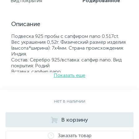
Вид покрытия
Родированное
Описание
Подвеска 925 пробы с сапфиром nano 0.517ct.
Вес украшения 0,52г. Физический размер изделия
(высота*ширина): 7х4мм. Страна происхождения:
Индия.
Состав: Серебро 925/вставка: сапфир nano. Вид
покрытия: Родий
Вставка: сапфир nano.
Показать еще
Родированные украшения дольше сохраняют
свое первоначальное состояние, а именно цвет и
блеск металла. Все ювелирные изделия
представленные на нашем сайте прошли
внутренний контроль качества, а также контроль
нет в наличии
государственной пробирной службой Украины, на
всех изделиях стоит соответствующая проба. К
каждому ювелирному украшению прилагаются
В корзину
бирка с указанием всех параметров.*Цвета
изделий на сайте могут незначительно отличаться
Заказать товар
от реальных из-за особенностей цветопередачи