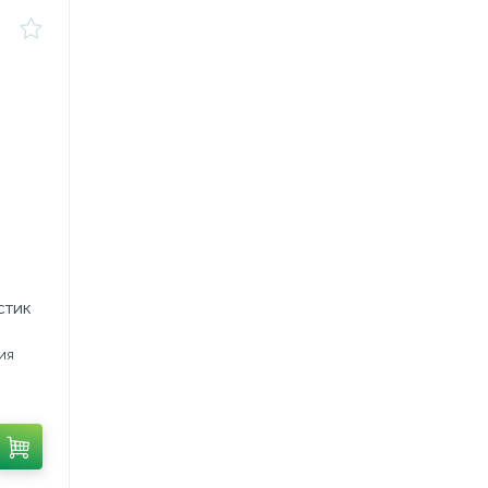
стик
ия