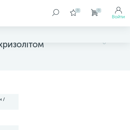
0
0
Войти
хризолітом
2 629 грн
 /
Купить