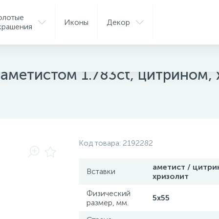
олотые
Иконы
Декор
крашения
ые серьги
аметистом 1.783ct, цитрином, 
Код товара:
2192282
аметист / цитрин
Вставки
хризолит
Физический
5х55
размер, мм.