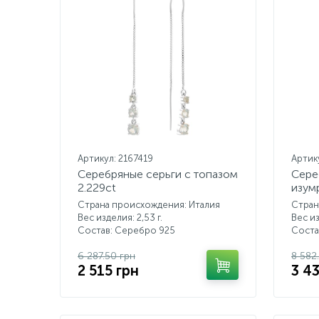
Артикул: 2167419
Артик
Серебряные серьги с топазом
Сере
2.229ct
изум
Страна происхождения: Италия
Стран
Вес изделия: 2,53 г.
Вес из
Состав: Серебро 925
Соста
6 287.50 грн
8 582
2 515 грн
3 4