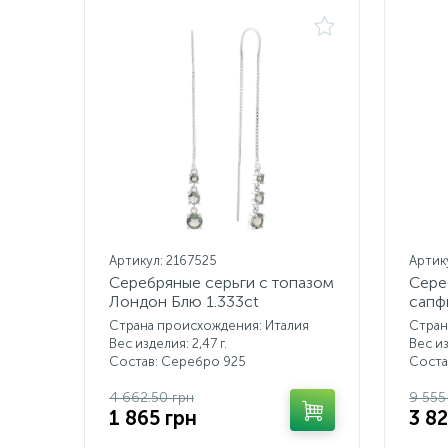
Артикул: 2167525
Артик
Серебряные серьги с топазом
Сере
Лондон Блю 1.333ct
сапф
Страна происхождения: Италия
Стран
Вес изделия: 2,47 г.
Вес из
Состав: Серебро 925
Соста
4 662.50 грн
9 555
1 865 грн
3 82