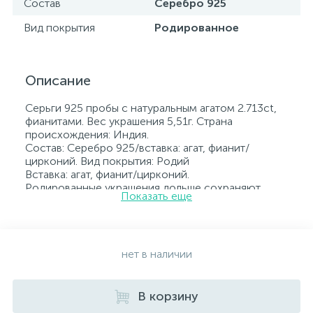
Состав
Серебро 925
Вид покрытия
Родированное
Описание
Серьги 925 пробы с натуральным агатом 2.713ct,
фианитами. Вес украшения 5,51г. Страна
происхождения: Индия.
Состав: Серебро 925/вставка: агат, фианит/
цирконий. Вид покрытия: Родий
Вставка: агат, фианит/цирконий.
Родированные украшения дольше сохраняют
Показать еще
свое первоначальное состояние, а именно цвет и
блеск металла. Все ювелирные изделия
представленные на нашем сайте прошли
внутренний контроль качества, а также контроль
государственной пробирной службой Украины, на
нет в наличии
всех изделиях стоит соответствующая проба. К
каждому ювелирному украшению прилагаются
бирка с указанием всех параметров.*Цвета
В корзину
изделий на сайте могут незначительно отличаться