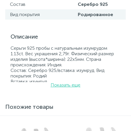
Состав
Серебро 925
Вид покрытия
Родированное
Описание
Серьги 925 пробы с натуральным изумрудом
1.13ct. Вес украшения 2,79г. Физический размер
изделия (высота*ширина): 22х5мм. Страна
происхождения: Индия.
Состав: Серебро 925/вставка: изумруд. Вид
покрытия: Родий
Вставка: изумруд.
Показать еще
Родированные украшения дольше сохраняют
свое первоначальное состояние, а именно цвет и
блеск металла. Все ювелирные изделия
представленные на нашем сайте прошли
Похожие товары
внутренний контроль качества, а также контроль
государственной пробирной службой Украины, на
всех изделиях стоит соответствующая проба. К
каждому ювелирному украшению прилагаются