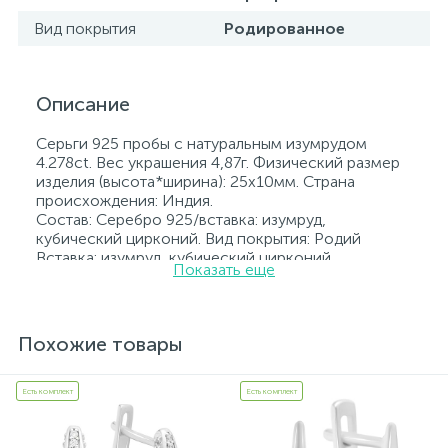
Вид покрытия
Родированное
Описание
Серьги 925 пробы с натуральным изумрудом
4.278ct. Вес украшения 4,87г. Физический размер
изделия (высота*ширина): 25х10мм. Страна
происхождения: Индия.
Состав: Серебро 925/вставка: изумруд,
кубический цирконий. Вид покрытия: Родий
Вставка: изумруд, кубический цирконий.
Показать еще
Родированные украшения дольше сохраняют
свое первоначальное состояние, а именно цвет и
блеск металла. Все ювелирные изделия
представленные на нашем сайте прошли
Похожие товары
внутренний контроль качества, а также контроль
государственной пробирной службой Украины, на
всех изделиях стоит соответствующая проба. К
Есть комплект
Есть комплект
каждому ювелирному украшению прилагаются
бирка с указанием всех параметров.*Цвета
изделий на сайте могут незначительно отличаться