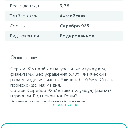
Вес изделия, г.
3,78
Тип Застежки
Английская
Состав
Серебро 925
Вид покрытия
Родированное
Описание
Серьги 925 пробы с натуральным изумрудом,
фианитами. Вес украшения 3,78г. Физический
размер изделия (высота*ширина): 17х5мм. Страна
происхождения: Индия.
Состав: Серебро 925/вставка: изумруд, фианит/
цирконий. Вид покрытия: Родий
Вставка: изумруд, фианит/цирконий.
Показать еще
Родированные украшения дольше сохраняют
свое первоначальное состояние, а именно цвет и
блеск металла. Все ювелирные изделия
представленные на нашем сайте прошли