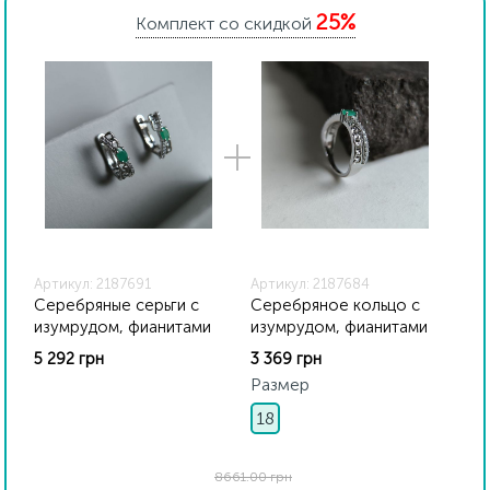
внутренний контроль качества, а также контроль
25%
государственной пробирной службой Украины, на
Комплект со скидкой
всех изделиях стоит соответствующая проба. К
каждому ювелирному украшению прилагаются
бирка с указанием всех параметров.*Цвета
изделий на сайте могут незначительно отличаться
от реальных из-за особенностей цветопередачи
экрана
Артикул: 2187691
Артикул: 2187684
Серебряные серьги с
Серебряное кольцо с
изумрудом, фианитами
изумрудом, фианитами
5 292 грн
3 369 грн
Размер
18
8661.00 грн