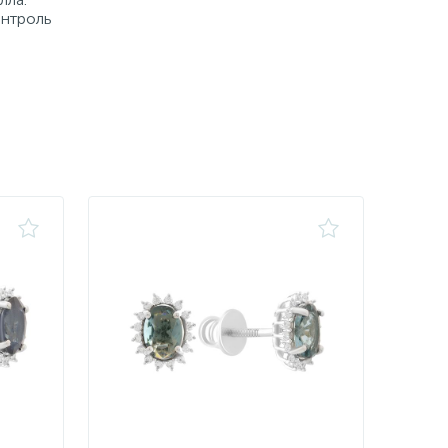
онтроль