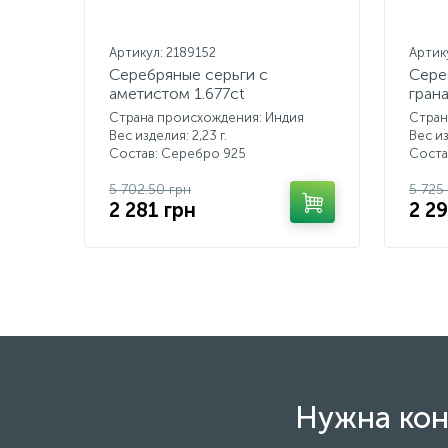
Артикул: 2189152
Артик
Серебряные серьги с
Сере
аметистом 1.677ct
грана
Страна происхождения: Индия
Стран
Вес изделия: 2,23 г.
Вес из
Состав: Серебро 925
Соста
5 702.50 грн
5 725
2 281 грн
2 2
Нужна кон