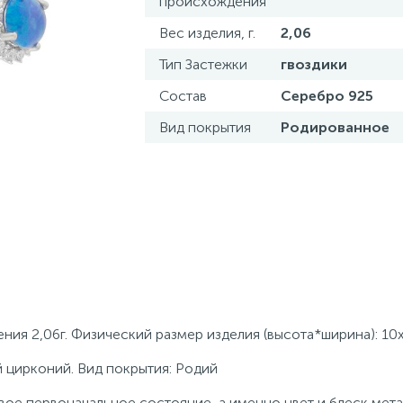
происхождения
Вес изделия, г.
2,06
Тип Застежки
гвоздики
Состав
Серебро 925
Вид покрытия
Родированное
ения 2,06г. Физический размер изделия (высота*ширина): 10
й цирконий. Вид покрытия: Родий
ое первоначальное состояние, а именно цвет и блеск мета