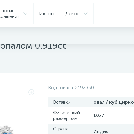
олотые
Иконы
Декор
крашения
ые серьги
 опалом 0.919ct
Код товара:
2192350
Вставки
опал / куб.цирк
Физический
10х7
размер, мм.
Страна
Индия