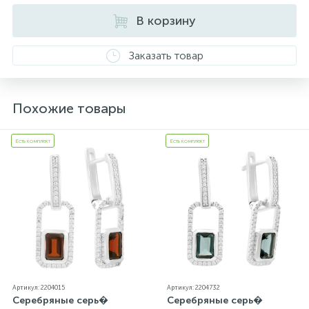
всех изделиях стоит соответствующая проба. К
каждому ювелирному украшению прилагаются
В корзину
бирка с указанием всех параметров.*Цвета
изделий на сайте могут незначительно отличаться
Заказать товар
от реальных из-за особенностей цветопередачи
экрана
Похожие товары
Есть комплект
Есть комплект
Артикул: 2204015
Артикул: 2204732
Серебряные серь�
Серебряные серь�