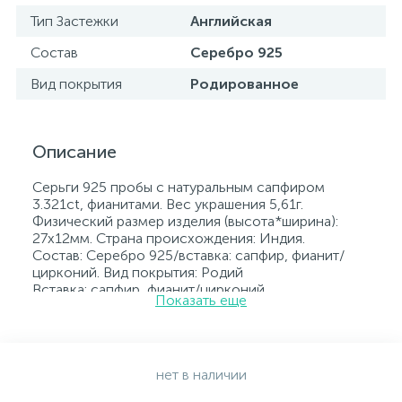
Тип Застежки
Английская
Состав
Серебро 925
Вид покрытия
Родированное
Описание
Серьги 925 пробы с натуральным сапфиром
3.321ct, фианитами. Вес украшения 5,61г.
Физический размер изделия (высота*ширина):
27x12мм. Страна происхождения: Индия.
Состав: Серебро 925/вставка: сапфир, фианит/
цирконий. Вид покрытия: Родий
Вставка: сапфир, фианит/цирконий.
Показать еще
Родированные украшения дольше сохраняют
свое первоначальное состояние, а именно цвет и
блеск металла. Все ювелирные изделия
представленные на нашем сайте прошли
внутренний контроль качества, а также контроль
нет в наличии
государственной пробирной службой Украины, на