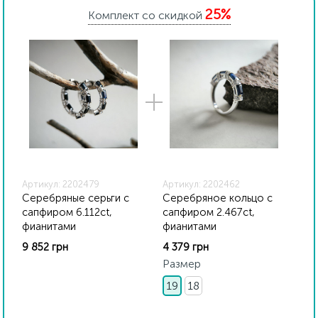
внутренний контроль качества, а также контроль
25%
государственной пробирной службой Украины, на
Комплект со скидкой
всех изделиях стоит соответствующая проба. К
каждому ювелирному украшению прилагаются
бирка с указанием всех параметров.*Цвета
изделий на сайте могут незначительно отличаться
от реальных из-за особенностей цветопередачи
экрана
Артикул: 2202479
Артикул: 2202462
Серебряные серьги с
Серебряное кольцо с
сапфиром 6.112ct,
сапфиром 2.467ct,
фианитами
фианитами
9 852 грн
4 379 грн
Размер
19
18