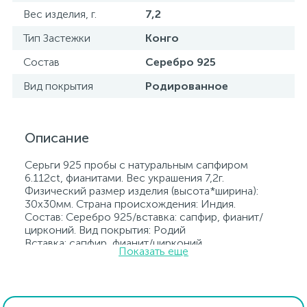
Вес изделия, г.
7,2
Тип Застежки
Конго
Состав
Серебро 925
Вид покрытия
Родированное
Описание
Серьги 925 пробы с натуральным сапфиром
6.112ct, фианитами. Вес украшения 7,2г.
Физический размер изделия (высота*ширина):
30x30мм. Страна происхождения: Индия.
Состав: Серебро 925/вставка: сапфир, фианит/
цирконий. Вид покрытия: Родий
Вставка: сапфир, фианит/цирконий.
Показать еще
Родированные украшения дольше сохраняют
свое первоначальное состояние, а именно цвет и
блеск металла. Все ювелирные изделия
представленные на нашем сайте прошли