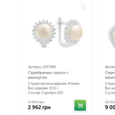
Артикул: 2197980
Артик
Серебряные серьги с
Сере
жемчугом
жемч
Страна происхождения: Италия
Стран
Вес изделия: 4,55 г.
Вес из
Состав: Серебро 925
Соста
7 405 грн
22 51
2 962 грн
9 0