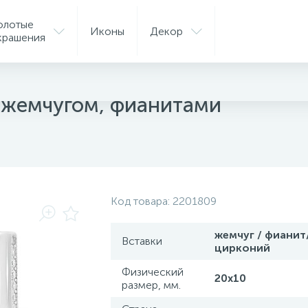
олотые
Иконы
Декор
крашения
ые серьги
 жемчугом, фианитами
Код товара:
2201809
жемчуг / фианит
Вставки
цирконий
Физический
20х10
размер, мм.