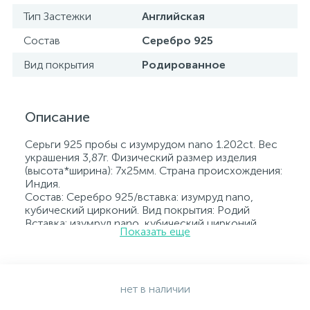
Тип Застежки
Английская
Состав
Серебро 925
Вид покрытия
Родированное
Описание
Серьги 925 пробы с изумрудом nano 1.202ct. Вес
украшения 3,87г. Физический размер изделия
(высота*ширина): 7х25мм. Страна происхождения:
Индия.
Состав: Серебро 925/вставка: изумруд nano,
кубический цирконий. Вид покрытия: Родий
Вставка: изумруд nano, кубический цирконий.
Показать еще
Родированные украшения дольше сохраняют
свое первоначальное состояние, а именно цвет и
блеск металла. Все ювелирные изделия
представленные на нашем сайте прошли
внутренний контроль качества, а также контроль
нет в наличии
государственной пробирной службой Украины, на