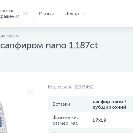
олотые
Иконы
Декор
крашения
ые серьги
 сапфиром nano 1.187ct
Код товара:
2203452
сапфир nano /
Вставки
куб.цирконий
Физический
17х19
размер, мм.