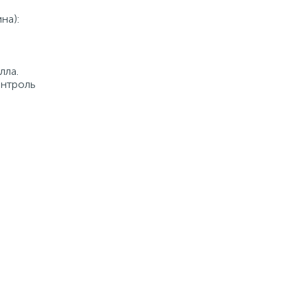
на):
лла.
онтроль