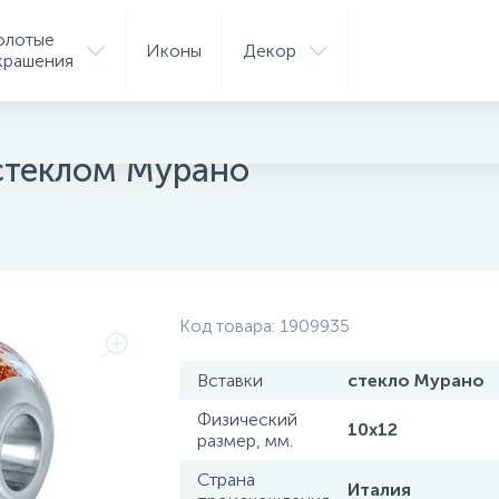
олотые
Иконы
Декор
крашения
ные шармы
стеклом Мурано
Код товара:
1909935
Вставки
стекло Мурано
Физический
10х12
размер, мм.
Страна
Италия