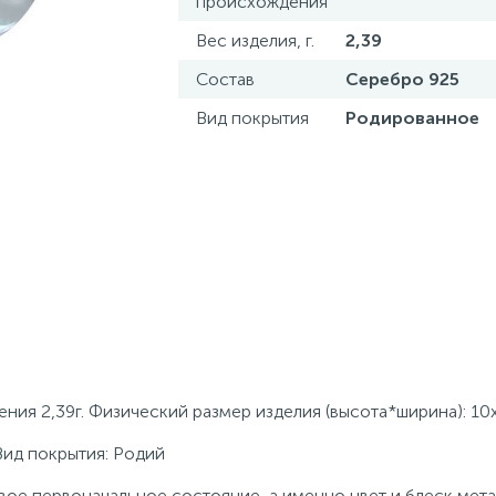
происхождения
Вес изделия, г.
2,39
Состав
Серебро 925
Вид покрытия
Родированное
ния 2,39г. Физический размер изделия (высота*ширина): 10
Вид покрытия: Родий
ое первоначальное состояние, а именно цвет и блеск мета