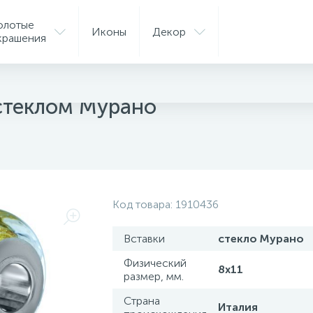
олотые
Иконы
Декор
крашения
ные шармы
стеклом Мурано
Код товара:
1910436
Вставки
стекло Мурано
Физический
8х11
размер, мм.
Страна
Италия