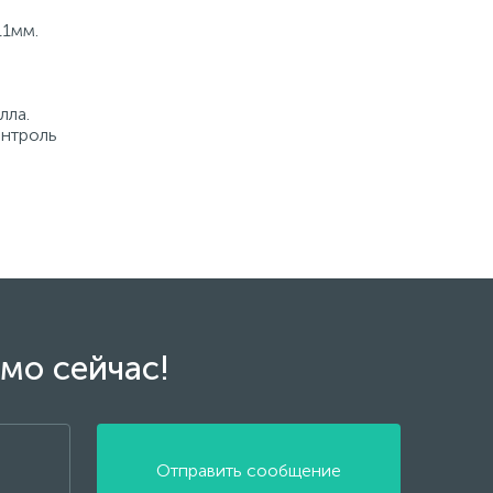
11мм.
лла.
онтроль
мо сейчас!
Отправить сообщение