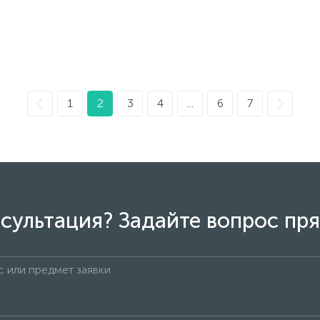
1
2
3
4
...
6
7
сультация? Задайте вопрос пря