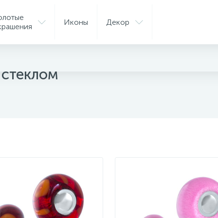
олотые
Иконы
Декор
крашения
ные шармы
 стеклом