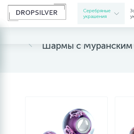
Серебряные
З
украшения
у
Главная
Серебряные украшения
Серебря
Шармы с Муранским