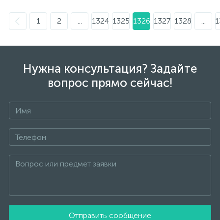
1
2
...
1324
1325
1326
1327
1328
...
1
Нужна консультация? Задайте
вопрос прямо сейчас!
Отправить сообщение