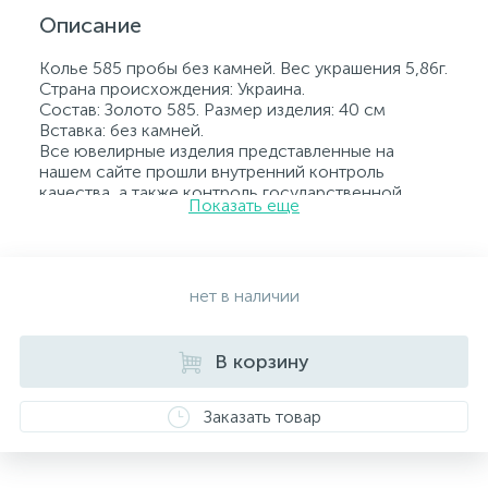
Описание
Колье 585 пробы без камней. Вес украшения 5,86г.
Страна происхождения: Украина.
Состав: Золото 585. Размер изделия: 40 см
Вставка: без камней.
Все ювелирные изделия представленные на
нашем сайте прошли внутренний контроль
качества, а также контроль государственной
Показать еще
пробирной службой Украины, на всех изделиях
стоит соответствующая проба. К каждому
ювелирному украшению прилагаются бирка с
указанием всех параметров.*Цвета изделий на
сайте могут незначительно отличаться от
нет в наличии
реальных из-за особенностей цветопередачи
экрана
В корзину
Заказать товар