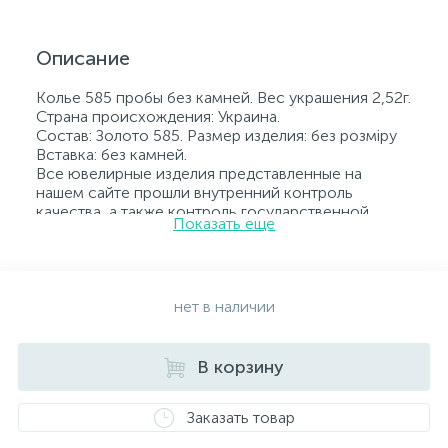
Описание
Колье 585 пробы без камней. Вес украшения 2,52г.
Страна происхождения: Украина.
Состав: Золото 585. Размер изделия: без розміру
Вставка: без камней.
Все ювелирные изделия представленные на
нашем сайте прошли внутренний контроль
качества, а также контроль государственной
Показать еще
пробирной службой Украины, на всех изделиях
стоит соответствующая проба. К каждому
ювелирному украшению прилагаются бирка с
указанием всех параметров.*Цвета изделий на
сайте могут незначительно отличаться от
нет в наличии
реальных из-за особенностей цветопередачи
экрана
В корзину
Заказать товар