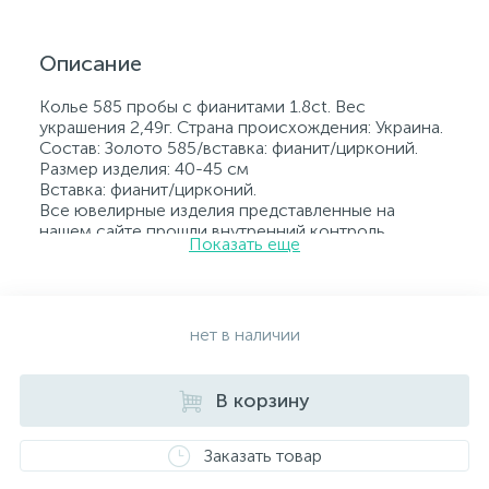
Описание
Колье 585 пробы с фианитами 1.8ct. Вес
украшения 2,49г. Страна происхождения: Украина.
Состав: Золото 585/вставка: фианит/цирконий.
Размер изделия: 40-45 см
Вставка: фианит/цирконий.
Все ювелирные изделия представленные на
нашем сайте прошли внутренний контроль
Показать еще
качества, а также контроль государственной
пробирной службой Украины, на всех изделиях
стоит соответствующая проба. К каждому
ювелирному украшению прилагаются бирка с
указанием всех параметров.*Цвета изделий на
нет в наличии
сайте могут незначительно отличаться от
реальных из-за особенностей цветопередачи
экрана
В корзину
Заказать товар