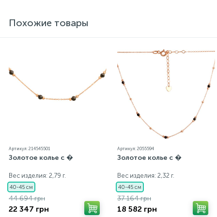
стоит соответствующая проба. К каждому
ювелирному украшению прилагаются бирка с
Похожие товары
указанием всех параметров.*Цвета изделий на
сайте могут незначительно отличаться от
реальных из-за особенностей цветопередачи
экрана
Артикул: 214545501
Артикул: 2055594
Золотое колье с �
Золотое колье с �
Вес изделия: 2,79 г.
Вес изделия: 2,32 г.
40-45 см
40-45 см
44 694 грн
37 164 грн
22 347 грн
18 582 грн