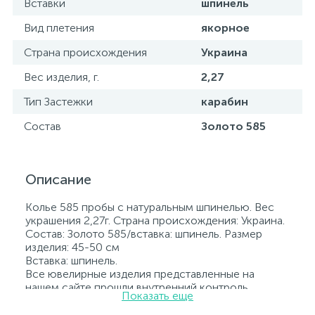
Вставки
шпинель
Вид плетения
якорное
Страна происхождения
Украина
Вес изделия, г.
2,27
Тип Застежки
карабин
Состав
Золото 585
Описание
Колье 585 пробы с натуральным шпинелью. Вес
украшения 2,27г. Страна происхождения: Украина.
Состав: Золото 585/вставка: шпинель. Размер
изделия: 45-50 см
Вставка: шпинель.
Все ювелирные изделия представленные на
нашем сайте прошли внутренний контроль
Показать еще
качества, а также контроль государственной
пробирной службой Украины, на всех изделиях