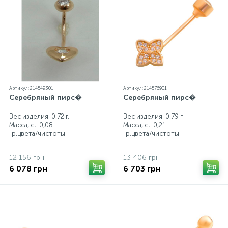
Серебряные колье
Серебряные цепочки
Артикул: 214549301
Артикул: 214576901
Серебряные аксессуары
Серебряный пирс�
Серебряный пирс�
Вес изделия: 0,72 г.
Вес изделия: 0,79 г.
Серебряные сувениры
Масса, ct:
0,08
Масса, ct:
0,21
Гр.цвета/чистоты:
Гр.цвета/чистоты:
12 156 грн
13 406 грн
6 078 грн
6 703 грн